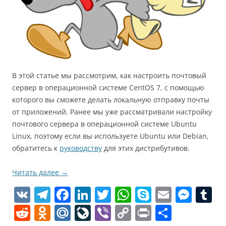
В этой статье мы рассмотрим, как настроить почтовый
сервер в операционной системе CentOS 7, с помощью
которого вы сможете делать локальную отправку почты
от приложений. Ранее мы уже рассматривали настройку
почтового сервера в операционной системе Ubuntu
Linux, поэтому если вы используете Ubuntu или Debian,
обратитесь к
руководству
для этих дистрибутивов.
Читать далее
→
V
T
F
Li
T
W
S
E
M
T
K
el
a
n
w
h
k
m
e
u
R
O
M
Li
Vi
C
Pr
О