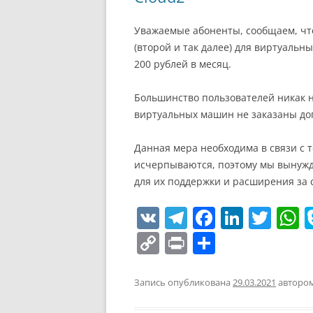
т
ь
Уважаемые абоненты, сообщаем, чт
(второй и так далее) для виртуальн
200 рублей в месяц.
Большинство пользователей никак н
виртуальных машин не заказаны до
Данная мера необходима в связи с т
исчерпываются, поэтому мы вынуж
для их поддержки и расширения за 
V
T
F
Li
T
K
el
a
n
w
h
C
Pr
О
e
c
k
itt
a
o
in
т
gr
e
e
er
s
p
t
п
Запись опубликована
29.03.2021
авторо
a
b
dI
A
y
р