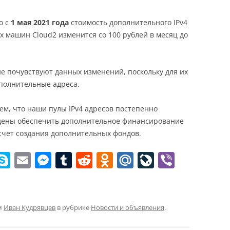
ki
о с
1 мая 2021 года
стоимость дополнительного IPv4
ых машин Cloud2 изменится со 100 рублей в месяц до
е почувствуют данных изменений, поскольку для их
полнительные адреса.
ем, что наши пулы IPv4 адресов постепенно
дены обеспечить дополнительное финансирование
счет создания дополнительных фондов.
W
S
E
M
T
R
O
M
Li
Vi
k
m
e
u
e
d
ai
v
b
t
y
ai
ss
m
d
n
l.
eJ
er
p
l
e
bl
di
o
R
o
м
Иван Кудрявцев
в рубрике
Новости и объявления
.
e
n
r
t
kl
u
u