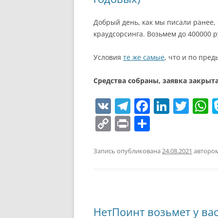
ь
Добрый день, как мы писали ранее,
краудсорсинга. Возьмем до 400000 р
Условия
те же самые
, что и по пре
Средства собраны, заявка закрыта
V
T
F
Li
T
K
el
a
n
w
h
C
Pr
О
e
c
k
itt
a
o
in
т
gr
e
e
er
s
p
t
п
Запись опубликована
24.08.2021
авторо
a
b
dI
A
y
р
m
o
n
p
Li
а
o
p
n
в
НетПоинт возьмет у вас
k
k
и