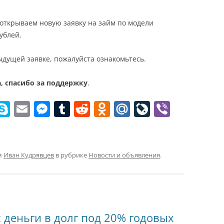
 открываем новую заявку на займ по модели
ублей.
дыдущей заявке, пожалуйста ознакомьтесь.
, спасибо за поддержку
.
W
S
E
M
T
R
O
M
Li
Vi
k
m
e
u
e
d
ai
v
b
t
y
ai
ss
m
d
n
l.
eJ
er
p
l
e
bl
di
o
R
o
м
Иван Кудрявцев
в рубрике
Новости и объявления
.
e
n
r
t
kl
u
u
g
a
r
er
ss
n
 деньги в долг под 20% годовых
ni
al