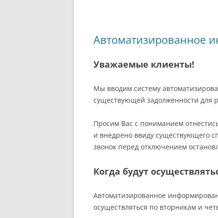
m
o
n
p
Li
а
o
p
n
в
Автоматизированное и
k
k
и
т
Уважаемые клиенты!
ь
Мы вводим систему автоматизирова
существующей задолженности для ря
Просим Вас с пониманием отнестись
и внедрено ввиду существующего с
звонок перед отключением остановл
Когда будут осуществлять
Автоматизированное информировани
осуществляться по вторникам и четв