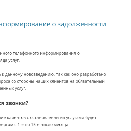
g
a
r
er
ss
n
нформирование о задолженности
ni
al
ki
нного телефонного информирования о
да услуг.
 к данному нововведению, так как оно разработано
проса со стороны наших клиентов на обязательный
енных услуг.
ся звонки?
е клиентов с остановленными услугами будет
ергам с 1-е по 15-е число месяца.