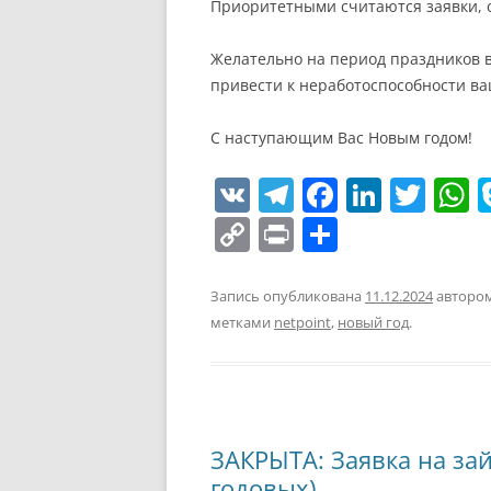
Приоритетными считаются заявки, 
Желательно на период праздников в
привести к неработоспособности ва
С наступающим Вас Новым годом!
V
T
F
Li
T
K
el
a
n
w
h
C
Pr
О
e
c
k
itt
a
o
in
т
gr
e
e
er
s
p
t
п
Запись опубликована
11.12.2024
авторо
a
b
dI
A
метками
netpoint
,
новый год
.
y
р
m
o
n
p
Li
а
o
p
n
в
k
k
и
ЗАКРЫТА: Заявка на за
т
годовых)