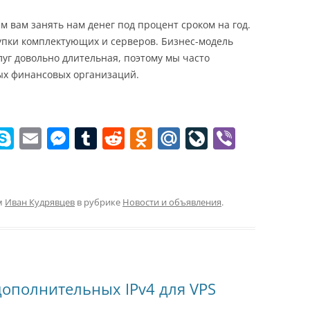
ki
 вам занять нам денег под процент сроком на год.
купки комплектующих и серверов. Бизнес-модель
слуг довольно длительная, поэтому мы часто
ых финансовых организаций.
W
S
E
M
T
R
O
M
Li
Vi
k
m
e
u
e
d
ai
v
b
t
y
ai
ss
m
d
n
l.
eJ
er
p
l
e
bl
di
o
R
o
м
Иван Кудрявцев
в рубрике
Новости и объявления
.
e
n
r
t
kl
u
u
g
a
r
er
ss
n
ополнительных IPv4 для VPS
ni
al