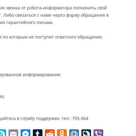
ия звонка от робота-информатора пополнить свой
г. Либо связаться с нами через форму обращения в
ия гарантийного письма.
 и по которым не поступит ответного обращения,
зированное информирование:
A)
йтесь в службу поддержки, тел.: 705-464
W
S
E
M
T
R
O
M
Li
Vi