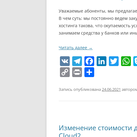
т
Уважаемые абоненты, мы предлагаем
ь
В чем суть: мы постоянно ведем за
хостинга такова, что окупаемость у
занимаем средства у банков или ин
Читать далее
→
V
T
F
Li
T
K
el
a
n
w
h
C
Pr
О
e
c
k
itt
a
o
in
т
gr
e
e
er
s
p
t
п
Запись опубликована
24.06.2021
авторо
a
b
dI
A
y
р
m
o
n
p
Li
а
o
p
n
в
Изменение стоимости д
k
k
и
Cloud2