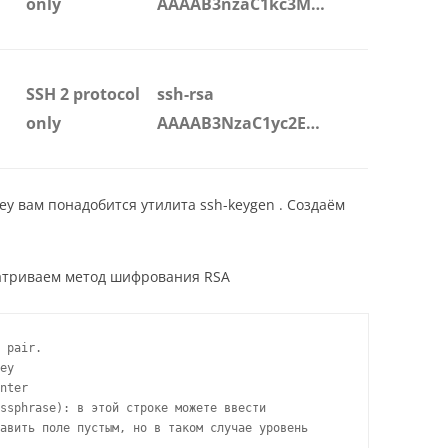
only
AAAAB3nzaC1kc3M…
SSH 2 protocol
ssh-rsa
only
AAAAB3NzaC1yc2E…
ey вам понадобится утилита ssh-keygen . Создаём
сматриваем метод шифрования RSA
 pair.

ey

nter

ssphrase): в этой строке можете ввести 

авить поле пустым, но в таком случае уровень 
