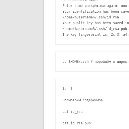
безопасности ниже.

Enter same passphrase again: повт
Your identification has been save
/home/%username%/.ssh/id_rsa.

Your public key has been saved in

/home/%username%/.ssh/id_rsa.pub.

The key fingerprint is: 2c:3f:a4:
ls -l

Посмотрим содержимое

cat id_rsa
