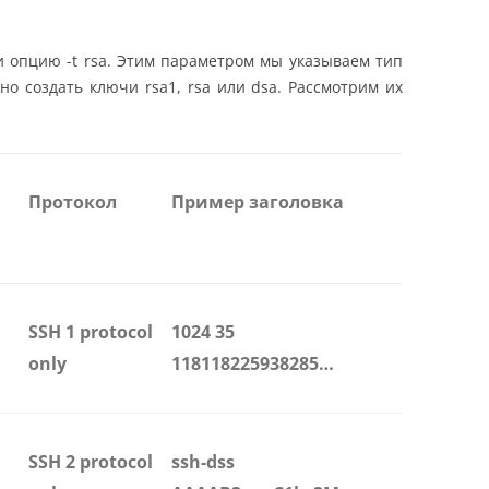
 опцию -t rsa. Этим параметром мы указываем тип
о создать ключи rsa1, rsa или dsa. Рассмотрим их
Протокол
Пример заголовка
SSH 1 protocol
1024 35
only
118118225938285…
SSH 2 protocol
ssh-dss