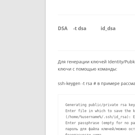
DSA
-t dsa
id_dsa
Для генерации ключей Identity/Pubk
ключи с помощью команды:
ssh-keygen -t rsa # в примере рас
Generating public/private rsa key
Enter file in which to save the k
(/home/%username%/.ssh/id_rsa): E
Enter passphrase (empty for no pa
пароль для файла ключей/можно ост