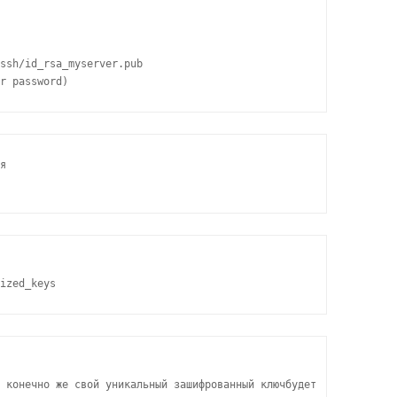
ssh/id_rsa_myserver.pub

r password)
я

ized_keys
 конечно же свой уникальный зашифрованный ключбудет
