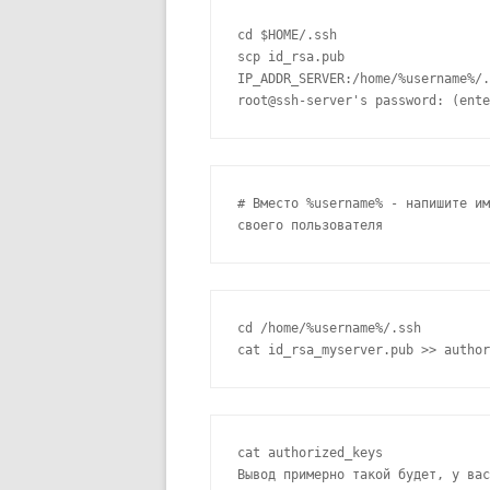
cd $HOME/.ssh

scp id_rsa.pub

IP_ADDR_SERVER:/home/%username%/.
root@ssh-server's password: (ente
# Вместо %username% - напишите им
своего пользователя
cd /home/%username%/.ssh

cat id_rsa_myserver.pub >> author
cat authorized_keys

Вывод примерно такой будет, у вас