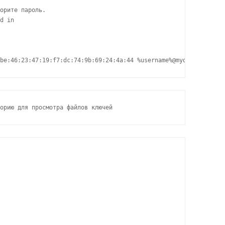
орите пароль.

d in

be:46:23:47:19:f7:dc:74:9b:69:24:4a:44 %username%@mydesktop