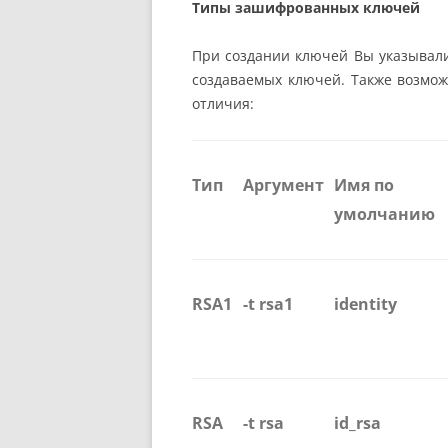
Типы зашифрованных ключей
При создании ключей Вы указывали
создаваемых ключей. Также возможн
отличия:
Тип
Аргумент
Имя по
умолчанию
RSA1
-t rsa1
identity
RSA
-t rsa
id_rsa