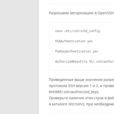
Разрешаем авторизацию в OpenSSH
nano /etc/ssh/sshd_config

RSAAuthentication yes

PubkeyAuthentication yes

Приведенные выше значения разреш
протокола SSH версии 1 и 2, и про
$HOME/.ssh/authorized_keys.
Проверьте наличие этих строк в фай
в каталоге /etc/ssh/), при необходи