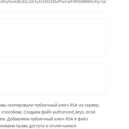
cMJy5nn4ZNcD3L32b7y433Zh2IEAnPtaIsWf4POIKWR9DXiPgr1aGOTtBTgkqRQm
 мы скопировали публичный ключ RSA на сервер,
способом). Создаем файл authorized_keys, если
даем. Добавляем публичный ключ RSA в файл
вливаем права доступа и отключаемся.