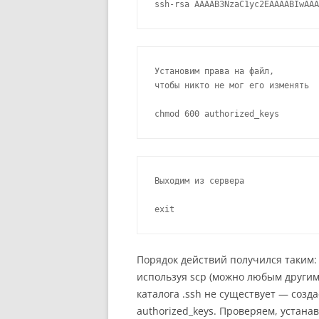
ssh-rsa AAAAB3NzaC1yc2EAAAABIwAAA
Установим права на файл,

чтобы никто не мог его изменять

chmod 600 authorized_keys
Выходим из сервера  

exit
Порядок действий получился таким:
используя scp (можно любым другим 
каталога .ssh не существует — соз
authorized_keys. Проверяем, устана