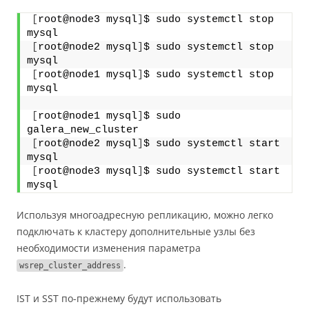
[
root@node3 mysql
]
$ sudo systemctl stop 
mysql
[
root@node2 mysql
]
$ sudo systemctl stop 
mysql
[
root@node1 mysql
]
$ sudo systemctl stop 
mysql
[
root@node1 mysql
]
$ sudo 
galera_new_cluster
[
root@node2 mysql
]
$ sudo systemctl start 
mysql
[
root@node3 mysql
]
$ sudo systemctl start 
mysql
Используя многоадресную репликацию, можно легко
подключать к кластеру дополнительные узлы без
необходимости изменения параметра
.
wsrep_cluster_address
IST и SST по-прежнему будут использовать