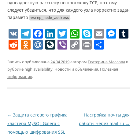
одноадресную рассылку по протоколу TCP, поэтому
следует убедиться, что для каждого узла корректно задан
параметр
.
wsrep_node_address
V
T
F
Li
T
W
S
E
M
T
K
el
a
n
w
h
k
m
e
u
R
O
M
Li
Vi
C
Pr
О
e
c
k
itt
at
y
ai
ss
e
d
ai
v
b
o
in
т
gr
e
e
er
s
p
l
e
bl
d
n
l.
eJ
er
p
t
п
Запись опубликована
24.04.2019
автором
Екатерина Маслова
в
a
b
dI
A
e
n
r
рубрике
high availability
,
Новости и объявления
,
Полезная
di
o
R
o
y
р
информация
.
m
o
n
p
g
t
kl
u
u
Li
а
o
p
er
a
r
n
в
k
ss
n
k
и
ni
al
т
Навигация
←
Защита сетевого трафика
Настройка почты для
ki
ь
по
кластера MySQL Galera с
работы через mail.ru
→
записям
помощью шифрования SSL