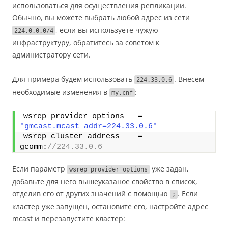
использоваться для осуществления репликации.
Обычно, вы можете выбрать любой адрес из сети
, если вы используете чужую
224.0.0.0/4
инфраструктуру, обратитесь за советом к
администратору сети.
Для примера будем использовать
. Внесем
224.33.0.6
необходимые изменения в
:
my.cnf
wsrep_provider_options   = 
"gmcast.mcast_addr=224.33.0.6"
wsrep_cluster_address    = 
gcomm:
//224.33.0.6
Если параметр
уже задан,
wsrep_provider_options
добавьте для него вышеуказаное свойство в список,
отделив его от других значений с помощью
. Если
;
кластер уже запущен, остановите его, настройте адрес
mcast и перезапустите кластер: