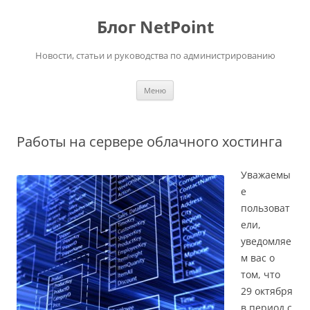
Перейти
к
Блог NetPoint
содержимому
Новости, статьи и руководства по администрированию
Меню
Работы на сервере облачного хостинга
Уважаемы
е
пользоват
ели,
уведомляе
м вас о
том, что
29 октября
в период с