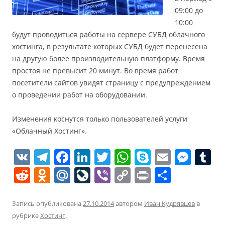
09:00 до
10:00
будут проводиться работы на сервере СУБД облачного
хостинга, в результате которых СУБД будет перенесена
на другую более производительную платформу. Время
простоя не превысит 20 минут. Во время работ
посетители сайтов увидят страницу с предупреждением
о проведении работ на оборудовании.
Изменения коснутся только пользователей услуги
«Облачный Хостинг».
V
T
F
Li
T
W
S
E
M
T
K
el
a
n
w
h
k
m
e
u
R
O
M
Li
Vi
C
Pr
О
e
c
k
itt
at
y
ai
ss
e
d
ai
v
b
o
in
т
gr
e
e
er
s
p
l
e
bl
d
n
l.
eJ
er
p
t
п
Запись опубликована
27.10.2014
автором
Иван Кудрявцев
в
a
b
dI
A
e
n
r
рубрике
Хостинг
.
di
o
R
o
y
р