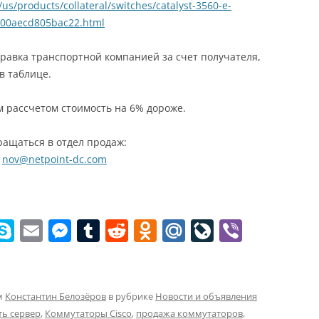
us/products/collateral/switches/catalyst-3560-e-
0900aecd805bac22.html
равка транспортной компанией за счет получателя,
в таблице.
 рассчетом стоимость на 6% дороже.
ащаться в отдел продаж:
,
nov@netpoint-dc.com
W
S
E
M
T
R
O
M
Li
Vi
k
m
e
u
e
d
ai
v
b
t
y
ai
ss
m
d
n
l.
eJ
er
p
l
e
bl
di
o
R
o
м
Константин Белозёров
в рубрике
Новости и объявления
ть сервер
,
Коммутаторы Cisco
,
продажа коммутаторов
,