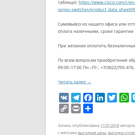
таблице):
https://www.cisco.com/c/en/
series-switches/product_data_sheet
Самовывоз из нашего офиса или отп
оплата наличными, сроки гарантии 
При желании оплатить безналичным
По всем вопросам приобретения обр
09:00–17:00 Пн.–Пт.: +7(3822)705-476
Читать далее
→
V
T
F
Li
T
K
el
a
n
w
h
C
Pr
О
e
c
k
itt
a
o
in
т
gr
e
e
er
s
p
t
п
Запись опубликована
17.07.2018
авторо
с метками
выгодная цена
,
выгодно купи