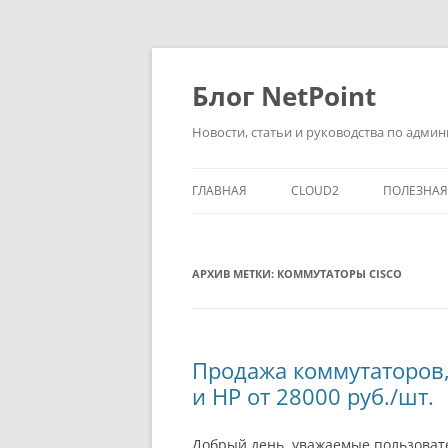
Перейти
к
содержимому
Блог NetPoint
Новости, статьи и руководства по адм
ГЛАВНАЯ
CLOUD2
ПОЛЕЗНА
АРХИВ МЕТКИ:
КОММУТАТОРЫ CISCO
Продажа коммутаторов, с
и HP от 28000 руб./шт.
Добрый день, уважаемые пользовате