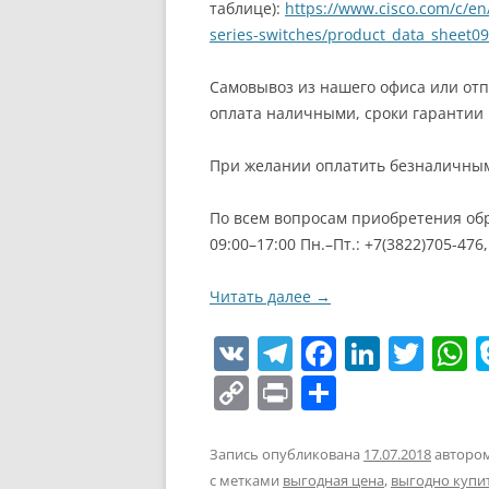
таблице):
https://www.cisco.com/c/en/
series-switches/product_data_sheet
Самовывоз из нашего офиса или отп
оплата наличными, сроки гарантии 
При желании оплатить безналичным
По всем вопросам приобретения обр
09:00–17:00 Пн.–Пт.: +7(3822)705-476
Читать далее
→
V
T
F
Li
T
K
el
a
n
w
h
C
Pr
О
e
c
k
itt
a
o
in
т
gr
e
e
er
s
p
t
п
Запись опубликована
17.07.2018
авторо
с метками
выгодная цена
,
выгодно купи