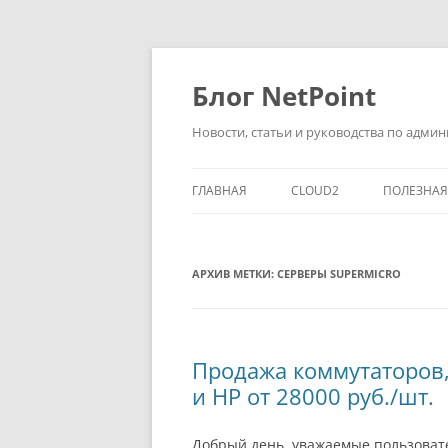
Перейти
к
содержимому
Блог NetPoint
Новости, статьи и руководства по адм
ГЛАВНАЯ
CLOUD2
ПОЛЕЗНА
АРХИВ МЕТКИ:
СЕРВЕРЫ SUPERMICRO
Продажа коммутаторов, с
и HP от 28000 руб./шт.
Добрый день, уважаемые пользовате