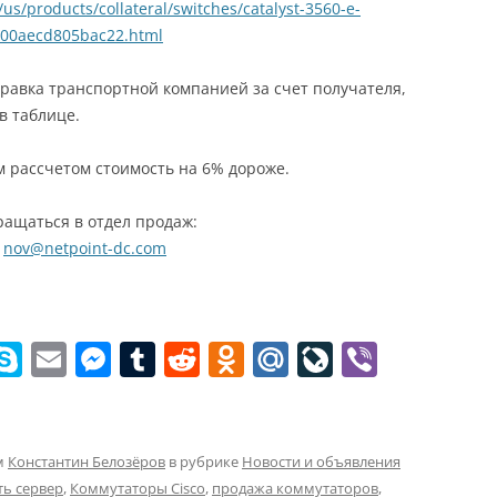
us/products/collateral/switches/catalyst-3560-e-
0900aecd805bac22.html
равка транспортной компанией за счет получателя,
в таблице.
 рассчетом стоимость на 6% дороже.
ащаться в отдел продаж:
,
nov@netpoint-dc.com
W
S
E
M
T
R
O
M
Li
Vi
k
m
e
u
e
d
ai
v
b
t
y
ai
ss
m
d
n
l.
eJ
er
p
l
e
bl
di
o
R
o
м
Константин Белозёров
в рубрике
Новости и объявления
ть сервер
,
Коммутаторы Cisco
,
продажа коммутаторов
,