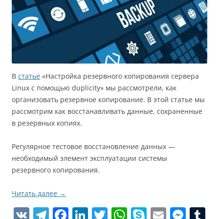
В
статье
«Настройка резервного копирования сервера
Linux с помощью duplicity» мы рассмотрели, как
организовать резервное копирование. В этой статье мы
рассмотрим как восстанавливать данные, сохраненные
в резервных копиях.
Регулярное тестовое восстановление данных —
необходимый элемент эксплуатации системы
резервного копирования.
Читать далее
→
V
T
F
Li
T
W
S
E
M
T