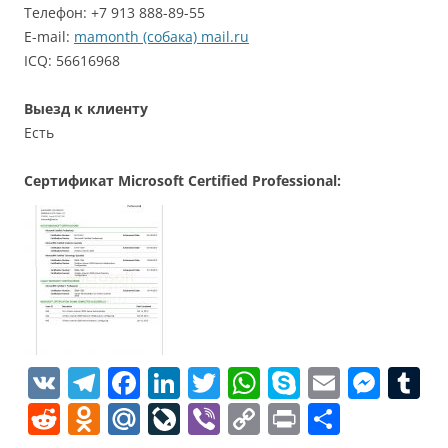
Телефон: +7 913 888-89-55
E-mail:
mamonth (собака) mail.ru
ICQ: 56616968
Выезд к клиенту
Есть
Сертификат Microsoft Certified Professional:
V
T
F
Li
T
W
S
E
M
T
K
el
a
n
w
h
k
m
e
u
R
O
M
Li
Vi
C
Pr
О
e
c
k
itt
at
y
ai
ss