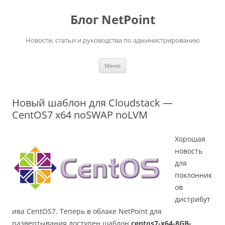
Перейти
к
Блог NetPoint
содержимому
Новости, статьи и руководства по администрированию
Меню
Новый шаблон для Cloudstack —
CentOS7 x64 noSWAP noLVM
Хорошая
новость
для
поклонник
ов
дистрибут
ива CentOS7. Теперь в облаке NetPoint для
развертывания доступен шаблон
centos7-x64-8GB-