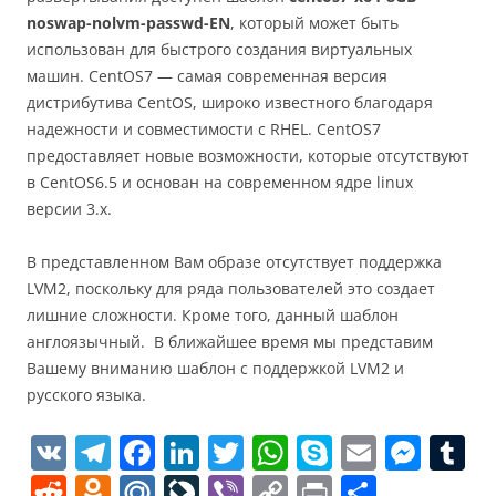
noswap-nolvm-passwd-EN
, который может быть
использован для быстрого создания виртуальных
машин. CentOS7 — самая современная версия
дистрибутива CentOS, широко известного благодаря
надежности и совместимости с RHEL. CentOS7
предоставляет новые возможности, которые отсутствуют
в CentOS6.5 и основан на современном ядре linux
версии 3.x.
В представленном Вам образе отсутствует поддержка
LVM2, поскольку для ряда пользователей это создает
лишние сложности. Кроме того, данный шаблон
англоязычный. В ближайшее время мы представим
Вашему вниманию шаблон с поддержкой LVM2 и
русского языка.
V
T
F
Li
T
W
S
E
M
T
K
el
a
n
w
h
k
m
e
u
R
O
M
Li
Vi
C
Pr
О