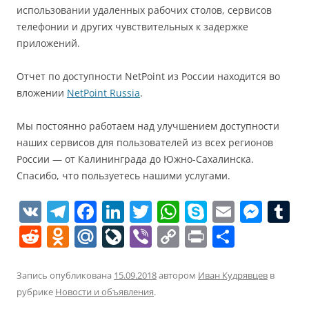
использовании удаленных рабочих столов, сервисов
телефонии и других чувствительных к задержке
приложений.
Отчет по доступности NetPoint из России находится во
вложении
NetPoint Russia
.
Мы постоянно работаем над улучшением доступности
наших сервисов для пользователей из всех регионов
России — от Калининграда до Южно-Сахалинска.
Спасибо, что пользуетесь нашими услугами.
V
T
F
Li
T
W
S
E
M
T
K
el
a
n
w
h
k
m
e
u
R
O
M
Li
Vi
C
Pr
О
e
c
k
itt
at
y
ai
ss
e
d
ai
v
b
o
in
т
gr
e
e
er
s
p
l
e
bl
d
n
l.
eJ
er
p
t
п
Запись опубликована
15.09.2018
автором
Иван Кудрявцев
в
a
b
dI
A
e
n
r
рубрике
Новости и объявления
.
di
o
R
o
y
р