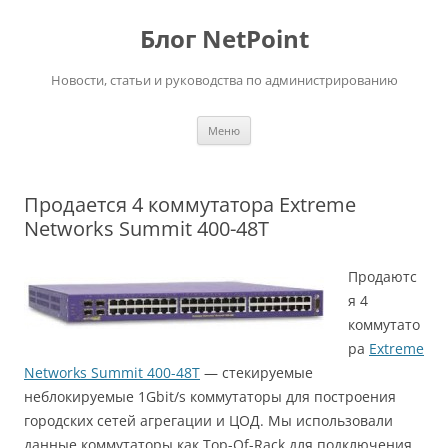
Перейти
к
Блог NetPoint
содержимому
Новости, статьи и руководства по администрированию
Меню
Продается 4 коммутатора Extreme
Networks Summit 400-48T
Продаютс
я 4
коммутато
ра
Extreme
Networks Summit 400-48T
— стекируемые
неблокируемые 1Gbit/s коммутаторы для построения
городских сетей агрегации и ЦОД. Мы использовали
данные коммутаторы как Top-Of-Rack для подключения