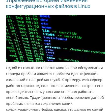
Управление историей изменения
ki
ь
конфигурационных файлов в Linux
Одной из самых часто возникающих при обслуживании
сервера проблем является проблема идентификации
изменений в настройках служб. К примеру, web-сервер
работал хорошо, однако, после изменения настроек его
производительность упала или он начал работать
нестабильно. Традиционным способом решения данной
проблемы является сохранение копии
конфигурационного файла, однако, это далеко не самый