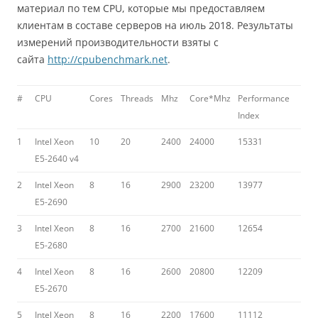
материал по тем CPU, которые мы предоставляем
клиентам в составе серверов на июль 2018. Результаты
измерений производительности взяты с
сайта
http://cpubenchmark.net
.
#
CPU
Cores
Threads
Mhz
Core*Mhz
Performance
Index
1
Intel Xeon
10
20
2400
24000
15331
E5-2640 v4
2
Intel Xeon
8
16
2900
23200
13977
E5-2690
3
Intel Xeon
8
16
2700
21600
12654
E5-2680
4
Intel Xeon
8
16
2600
20800
12209
E5-2670
5
Intel Xeon
8
16
2200
17600
11112