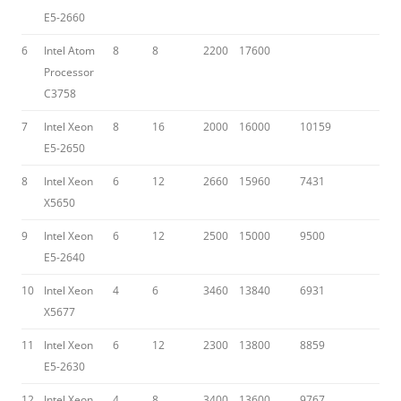
E5-2660
6
Intel Atom
8
8
2200
17600
Processor
C3758
7
Intel Xeon
8
16
2000
16000
10159
E5-2650
8
Intel Xeon
6
12
2660
15960
7431
X5650
9
Intel Xeon
6
12
2500
15000
9500
E5-2640
10
Intel Xeon
4
6
3460
13840
6931
X5677
11
Intel Xeon
6
12
2300
13800
8859
E5-2630
12
Intel Xeon
4
8
3400
13600
9767