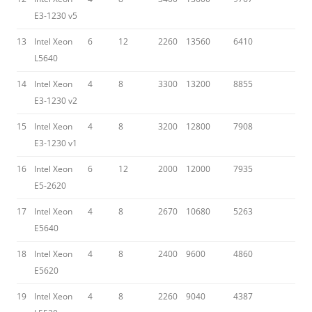
E3-1230 v5
13
Intel Xeon
6
12
2260
13560
6410
L5640
14
Intel Xeon
4
8
3300
13200
8855
E3-1230 v2
15
Intel Xeon
4
8
3200
12800
7908
E3-1230 v1
16
Intel Xeon
6
12
2000
12000
7935
E5-2620
17
Intel Xeon
4
8
2670
10680
5263
E5640
18
Intel Xeon
4
8
2400
9600
4860
E5620
19
Intel Xeon
4
8
2260
9040
4387