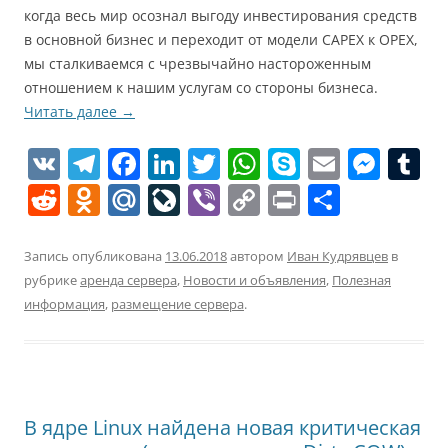
когда весь мир осознал выгоду инвестирования средств
в основной бизнес и переходит от модели
CAPEX к OPEX,
мы сталкиваемся с чрезвычайно настороженным
отношением к нашим услугам со стороны бизнеса.
Читать далее
→
V
T
F
Li
T
W
S
E
M
T
K
el
a
n
w
h
k
m
e
u
R
O
M
Li
Vi
C
Pr
О
e
c
k
itt
at
y
ai
ss
e
d
ai
v
b
o
in
т
gr
e
e
er
s
p
l
e
bl
d
n
l.
eJ
er
p
t
п
Запись опубликована
13.06.2018
автором
Иван Кудрявцев
в
a
b
dI
A
e
n
r
рубрике
аренда сервера
,
Новости и объявления
,
Полезная
di
o
R
o
y
р
информация
,
размещение сервера
.
m
o
n
p
g
t
kl
u
u
Li
а
o
p
er
a
r
n
в
k
ss
n
k
и
ni
al
т
В ядре Linux найдена новая критическая