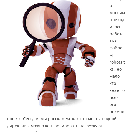
о
многим
приход
илось
работа
ть с
файло
м
robots.t
xt , но
мало
кто
знает о
всех
его
возмож
ностях. Сегодня мы расскажем, как с помощью одной
директивы можно контролировать нагрузку от