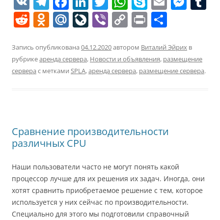
V
T
F
Li
T
W
S
E
M
T
K
el
a
n
w
h
k
m
e
u
R
O
M
Li
Vi
C
Pr
О
e
c
k
itt
at
y
ai
ss
e
d
ai
v
b
o
in
т
gr
e
e
er
s
p
l
e
bl
d
n
l.
eJ
er
p
t
п
Запись опубликована
04.12.2020
автором
Виталий Эйрих
в
a
b
dI
A
e
n
r
рубрике
аренда сервера
,
Новости и объявления
,
размещение
di
o
R
o
y
р
сервера
с метками
SPLA
,
аренда сервера
,
размещение сервера
.
m
o
n
p
g
t
kl
u
u
Li
а
o
p
er
a
r
n
в
k
ss
n
k
и
ni
al
т
Сравнение производительности
ki
ь
различных CPU
Наши пользователи часто не могут понять какой
процессор лучше для их решения их задач. Иногда, они
хотят сравнить приобретаемое решение с тем, которое
используется у них сейчас по производительности.
Специально для этого мы подготовили справочный