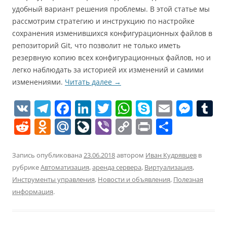
удобный вариант решения проблемы. В этой статье мы
рассмотрим стратегию и инструкцию по настройке
сохранения изменившихся конфигурационных файлов в
репозиторий Git, что позволит не только иметь
резервную копию всех конфигурационных файлов, но и
легко наблюдать за историей их изменений и самими
изменениями.
Читать далее
→
V
T
F
Li
T
W
S
E
M
T
K
el
a
n
w
h
k
m
e
u
R
O
M
Li
Vi
C
Pr
О
e
c
k
itt
at
y
ai
ss
e
d
ai
v
b
o
in
т
gr
e
e
er
s
p
l
e
bl
d
n
l.
eJ
er
p
t
п
Запись опубликована
23.06.2018
автором
Иван Кудрявцев
в
a
b
dI
A
e
n
r
рубрике
Автоматизация
,
аренда сервера
,
Виртуализация
,
di
o
R
o
y
р
Инструменты управления
,
Новости и объявления
,
Полезная
m
o
n
p
g
t
kl
u
u
Li
а
информация
.
o
p
er
a
r
n
в
k
ss
n
k
и