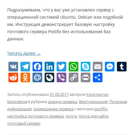
Подразумеваем, что у вас уже установлен сервер с
операционной системой Ubuntu, Debian или подобной
им. Инструкция демонстрирует базовую настройку
почтового сервера Postfix без использования баз
данных.
Читать далее
→
V
T
F
Li
T
W
S
E
M
T
K
el
a
n
w
h
k
m
e
u
R
O
M
Li
Vi
C
Pr
О
e
c
k
itt
at
y
ai
ss
e
d
ai
v
b
o
in
т
gr
e
e
er
s
p
l
e
bl
d
n
l.
eJ
er
p
t
п
Запись опубликована
31.03.2017
автором
Константин
a
b
dI
A
e
n
r
Белозёров
в рубрике
аренда сервера
,
Виртуализация
,
Полезная
di
o
R
o
y
р
информация
,
размещение сервера
с метками
postfix
,
m
o
n
p
g
t
kl
u
u
Li
а
настройка почтового сервера
,
почта
,
почта для сайта
,
o
p
er
a
r
n
в
почтовый сервер
.
k