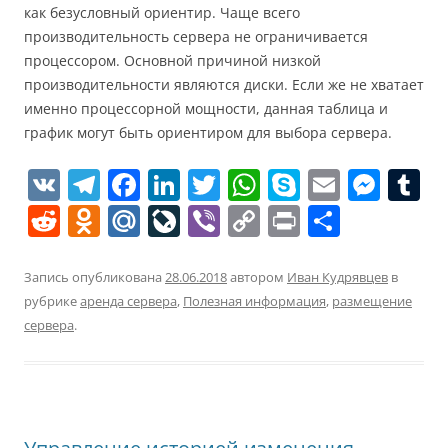
как безусловный ориентир. Чаще всего
производительность сервера не ограничивается
процессором. Основной причиной низкой
производительности являются диски. Если же не хватает
именно процессорной мощности, данная таблица и
график могут быть ориентиром для выбора сервера.
V
T
F
Li
T
W
S
E
M
T
K
el
a
n
w
h
k
m
e
u
R
O
M
Li
Vi
C
Pr
О
e
c
k
itt
at
y
ai
ss
e
d
ai
v
b
o
in
т
gr
e
e
er
s
p
l
e
bl
d
n
l.
eJ
er
p
t
п
Запись опубликована
28.06.2018
автором
Иван Кудрявцев
в
a
b
dI
A
e
n
r
рубрике
аренда сервера
,
Полезная информация
,
размещение
di
o
R
o
y
р
сервера
.
m
o
n
p
g
t
kl
u
u
Li
а
o
p
er
a
r
n
в
k
ss
n
k
и
ni
al
т