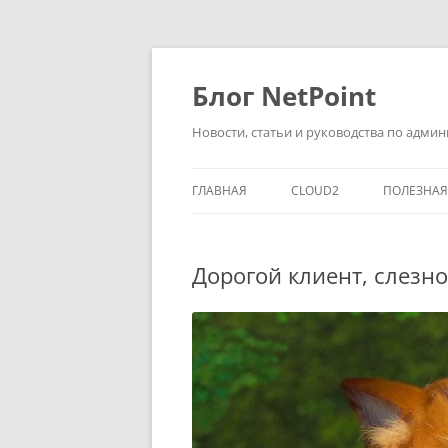
Перейти
к
содержимому
Блог NetPoint
Новости, статьи и руководства по адм
ГЛАВНАЯ
CLOUD2
ПОЛЕЗНА
Дорогой клиент, слезн