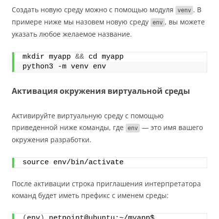
Создать новую среду можно с помощью модуля
. В
venv
примере ниже мы назовем новую среду
, вы можете
env
указать любое желаемое название.
mkdir myapp 
&&
 cd myapp
python3 -m venv env
Активация окружения виртуальной среды
Активируйте виртуальную среду с помощью
приведенной ниже команды, где
— это имя вашего
env
окружения разработки.
source env/bin/activate
После активации строка приглашения интерпретатора
команд будет иметь префикс с именем среды:
(
env
)
 netpoint@ubuntu:~/myapp$