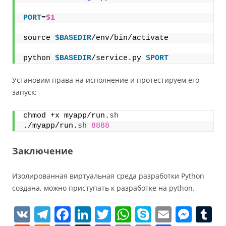
PORT
=
$1
source 
$BASEDIR
/env/bin/activate
python 
$BASEDIR
/service.py 
$PORT
Установим права на исполнение и протестируем его
запуск:
chmod +x myapp/run.
sh
./myapp/run.
sh
8888
Заключение
Изолированная виртуальная среда разработки Python
создана, можно приступать к разработке на python.
V
T
F
Li
T
W
S
E
M
T