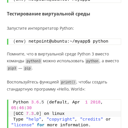
Тестирование виртуальной среды
Запустите интерпретатор Python:
(
env
)
 netpoint@ubuntu:~/myapp$ python
Помните, что в виртуальной среде Python 3 вместо
команды
можно использовать
, а вместо
python3
python
—
.
pip3
pip
Воспользуйтесь функцией
, чтобы создать
print()
стандартную программу «Hello, World»:
Python 
3.6
.
5
(
default, Apr  
1
2018
, 
05
:
46
:
30
[
GCC 
7.3
.
0
]
 on linux
Type 
"help"
, 
"copyright"
, 
"credits"
 or 
"license"
for
 more information.