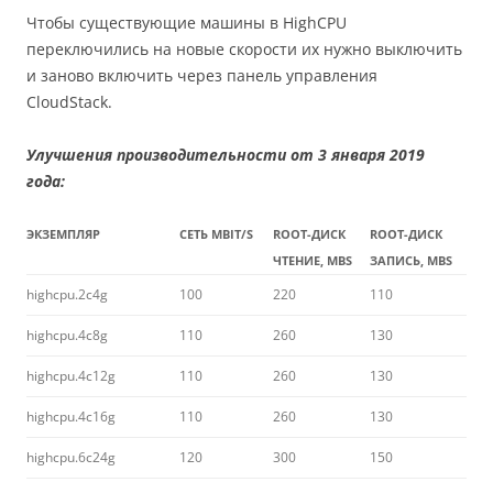
Чтобы существующие машины в HighCPU
переключились на новые скорости их нужно выключить
и заново включить через панель управления
CloudStack.
Улучшения производительности от 3 января 2019
года:
ЭКЗЕМПЛЯР
СЕТЬ MBIT/S
ROOT-ДИСК
ROOT-ДИСК
ЧТЕНИЕ, MBS
ЗАПИСЬ, MBS
highcpu.2c4g
100
220
110
highcpu.4c8g
110
260
130
highcpu.4c12g
110
260
130
highcpu.4c16g
110
260
130
highcpu.6c24g
120
300
150