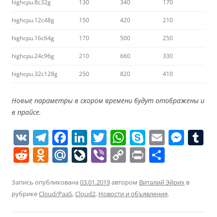
highcpu.8c32g
130
340
170
highcpu.12c48g
150
420
210
highcpu.16c64g
170
500
250
highcpu.24c96g
210
660
330
highcpu.32c128g
250
820
410
Новые параметры в скором времени будут отображены и
в прайсе.
V
T
F
Li
T
W
S
E
M
T
K
el
a
n
w
h
k
m
e
u
R
O
M
Li
Vi
C
Pr
О
e
c
k
itt
at
y
ai
ss
e
d
ai
v
b
o
in
т
gr
e
e
er
s
p
l
e
bl
d
n
l.
eJ
er
p
t
п
Запись опубликована
03.01.2019
автором
Виталий Эйрих
в
a
b
dI
A
e
n
r
рубрике
Cloud/PaaS
,
Cloud2
,
Новости и объявления
.
di
o
R
o
y
р
m
o
n
p
g
t
kl
u
u
Li
а